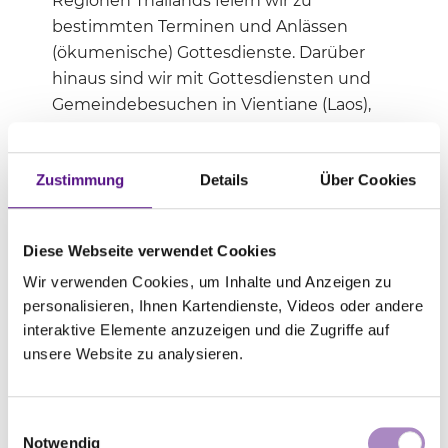
Regionen Thailands feiern wir zu
bestimmten Terminen und Anlässen
(ökumenische) Gottesdienste. Darüber
hinaus sind wir mit Gottesdiensten und
Gemeindebesuchen in Vientiane (Laos),
Phnom Penh (Kambodscha) sowie Yangon
(Myanmar) präsent.
Zustimmung
Details
Über Cookies
Alle aktuellen Orte und Zeiten finden Sie
auf unserer Homepage.
Diese Webseite verwendet Cookies
Wir verwenden Cookies, um Inhalte und Anzeigen zu
Veröffentlichungen
personalisieren, Ihnen Kartendienste, Videos oder andere
Ein- bis zweimal im Monat digitaler
interaktive Elemente anzuzeigen und die Zugriffe auf
Newsletter, aktuelle Informationen und
unsere Website zu analysieren.
Nachrichten über die Homepage
www.evangelisch-in-thailand.church
Einwilligungsauswahl
Notwendig