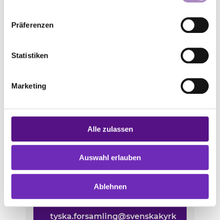
vierteljährlicher Gemeindebrief
Präferenzen
Zurück zur Übersicht
Statistiken
Deutsche
Marketing
Christinenkirche
Göteborg
Alle zulassen
Norra Hamngatan 16
41114
Göteborg
Auswahl erlauben
Schweden
Ablehnen
www.svenskakyrkan.se/tyska
tyska.forsamling@svenskakyrk