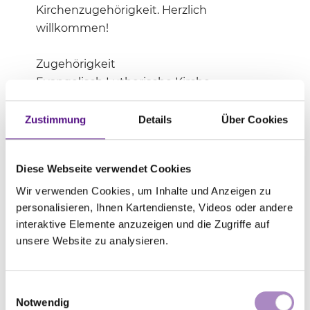
Kirchenzugehörigkeit. Herzlich
willkommen!
Zugehörigkeit
Evangelisch Lutherische Kirche
Schwedens
Zustimmung
Details
Über Cookies
Gottesdienst
jeden Sonntag 11.00 Uhr
Diese Webseite verwendet Cookies
Einrichtungen
Wir verwenden Cookies, um Inhalte und Anzeigen zu
personalisieren, Ihnen Kartendienste, Videos oder andere
Krabbelgruppe, Samstags-Kindergruppe,
interaktive Elemente anzuzeigen und die Zugriffe auf
Kindergottesdienst, Junge Gemeinde,
unsere Website zu analysieren.
Bibelkreis, Chor, Seniorengruppe
Veröffentlichungen
Einwilligungsauswahl
monatliches Informationsblatt
Notwendig