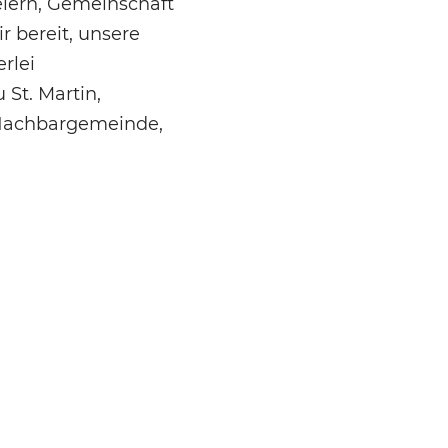
iern, Gemeinschaft
r bereit, unsere
rlei
St. Martin,
 Nachbargemeinde,