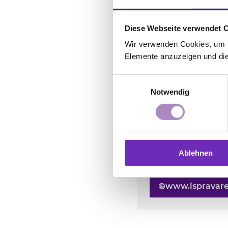
alle 2 Monate Geme
Diese Webseite verwendet 
Zurück zur Übers
Wir verwenden Cookies, um In
Elemente anzuzeigen und die 
Einwilligungsauswahl
Evangelisch
Notwendig
Via Quattro Nov
21034
Cocquio Tr
VA
Ablehnen
Italien
www.ispravare