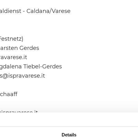
ldienst - Caldana/Varese
Festnetz)
arsten Gerdes
avarese.it
gdalena Tiebel-Gerdes
es@ispravarese.it
Schaaff
ispravarese.it
Details