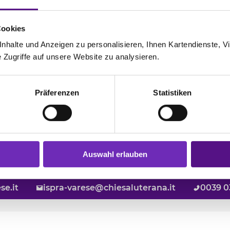
indebrief
Cookies
icht
halte und Anzeigen zu personalisieren, Ihnen Kartendienste, Vi
Zugriffe auf unsere Website zu analysieren.
e Ökumenische Kirche
Präferenzen
Statistiken
embre 12
evisago, loc. Caldana
Auswahl erlauben
se.it
ispra-varese@chiesaluterana.it
0039 0