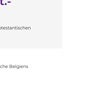
.-
otestantischen
rche Belgiens