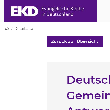
Startseite
Skip to main content
Detailseite
Zurück zur Übersicht
Deutsc
Gemein