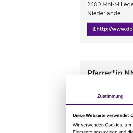
2400
Mol-Mille
Niederlande
http://www.de
Pfarrer*in N
Bredabaan 220
Zustimmung
2170
Antwerpen
Niederlande
Diese Webseite verwendet 
Wir verwenden Cookies, um In
Elemente anzuzeigen und die 