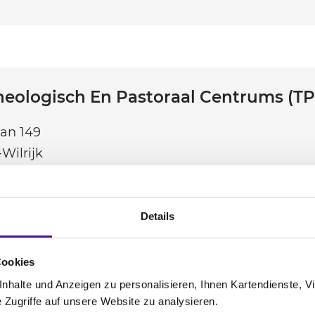
heologisch En Pastoraal Centrums (T
an 149
Wilrijk
gpa.be
degpa@skynet.be
0032 0 3 6 58 90 0
Details
Cookies
halte und Anzeigen zu personalisieren, Ihnen Kartendienste, Vi
tikel
Zugriffe auf unsere Website zu analysieren.