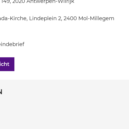
149, 2020 Antwerpen-Wilrijk
ada-Kirche, Lindeplein 2, 2400 Mol-Millegem
n
indebrief
icht
N