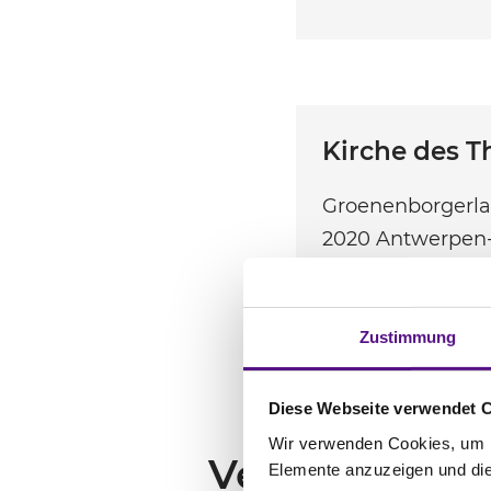
Kirche des T
Groenenborgerla
2020
Antwerpen-
Niederlande
http://www.de
Zustimmung
Diese Webseite verwendet 
Wir verwenden Cookies, um In
Verwandte
Ar
Elemente anzuzeigen und die 