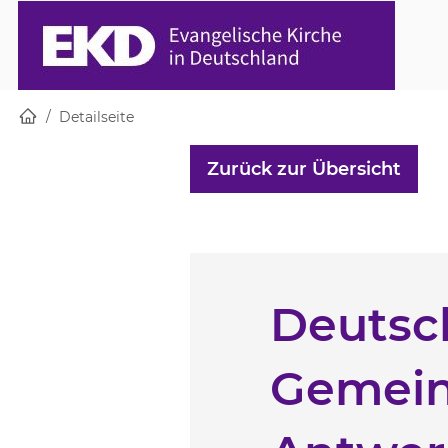
Startseite
Skip to main content
Detailseite
Zurück zur Übersicht
Deutsc
Gemein